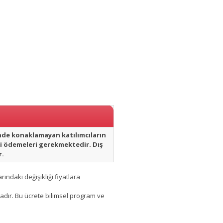
inde konaklamayan katılımcıların
deli ödemeleri gerekmektedir. Dış
r.
ındaki değişikliği fiyatlara
dadır. Bu ücrete bilimsel program ve