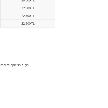
29.000 TL
22.500 TL
22.500 TL
22.500 TL
r.
ptal talepleriniz için