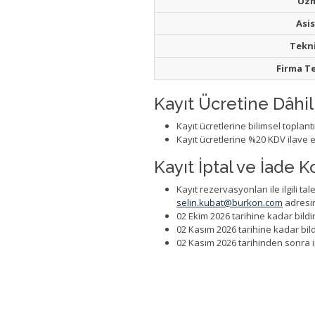
Uz
Asi
Tekn
Firma Te
Kayıt Ücretine Dâhil 
Kayıt ücretlerine bilimsel toplan
Kayıt ücretlerine %20 KDV ilave e
Kayıt İptal ve İade Ko
Kayıt rezervasyonları ile ilgili ta
selin.kubat@burkon.com
adresin
02 Ekim 2026 tarihine kadar bildir
02 Kasım 2026 tarihine kadar bildi
02 Kasım 2026 tarihinden sonra ip