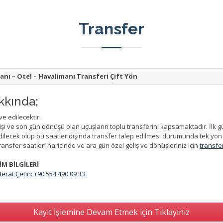
Transfer
anı – Otel – Havalimanı Transferi Çift Yön
kkında;
e edilecektir.
lişi ve son gün dönüşü olan uçuşların toplu transferini kapsamaktadır. İlk 
ilecek olup bu saatler dışında transfer talep edilmesi durumunda tek yön 
ransfer saatleri haricinde ve ara gün özel geliş ve dönüşleriniz için
transf
M BİLGİLERİ
 Berat Çetin: +90 554 490 09 33
Kayıt İşlemine Devam Etmek için Tıklayınız