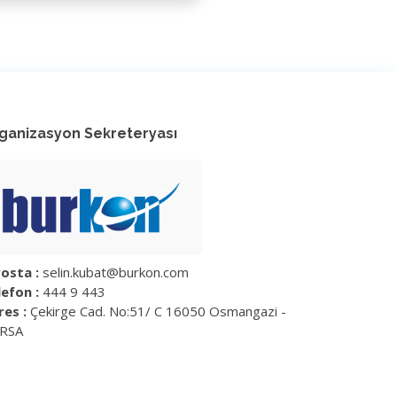
ganizasyon Sekreteryası
osta :
selin.kubat@burkon.com
efon :
444 9 443
res :
Çekirge Cad. No:51/ C 16050 Osmangazi -
RSA