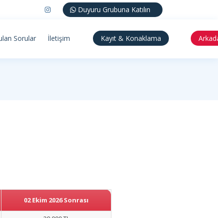
Duyuru Grubuna Katılın
ulan Sorular
İletişim
Kayıt & Konaklama
Arkad
02 Ekim 2026 Sonrası