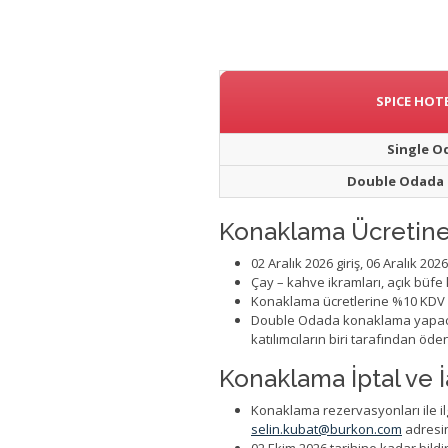
SPICE HOTE
Single O
Double Odada K
Konaklama Ücretine 
02 Aralık 2026 giriş, 06 Aralık 20
Çay – kahve ikramları, açık büfe
Konaklama ücretlerine %10 KDV il
Double Odada konaklama yapacak 
katılımcıların biri tarafından öde
Konaklama İptal ve İ
Konaklama rezervasyonları ile ilgi
selin.kubat@burkon.com
adresin