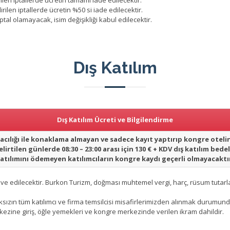
ilen iptallerde ücretin tamamı iade edilecektir.
rilen iptallerde ücretin %50 si iade edilecektir.
tal olamayacak, isim değişikliği kabul edilecektir.
Dış Katılım
Dış Katılım Ücreti ve Bilgilendirme
cılığı ile konaklama almayan ve sadece kayıt yaptırıp kongre otel
elirtilen günlerde 08:30 – 23:00 arası için 130 € + KDV dış katılım be
atılımını ödemeyen katılımcıların kongre kaydı geçerli olmayacaktı
lave edilecektir. Burkon Turizm, doğması muhtemel vergi, harç, rüsum tutarlar
rmaksızın tüm katılımcı ve firma temsilcisi misafirlerimizden alınmak durumun
kezine giriş, öğle yemekleri ve kongre merkezinde verilen ikram dahildir.