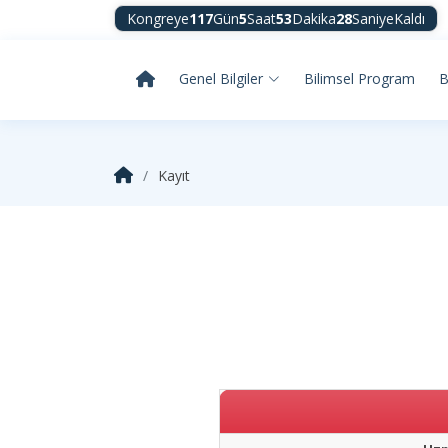
Kongreye
117
Gün
5
Saat
53
Dakika
28
Saniye
Kaldı
Genel Bilgiler
Bilimsel Program
B
Kayıt