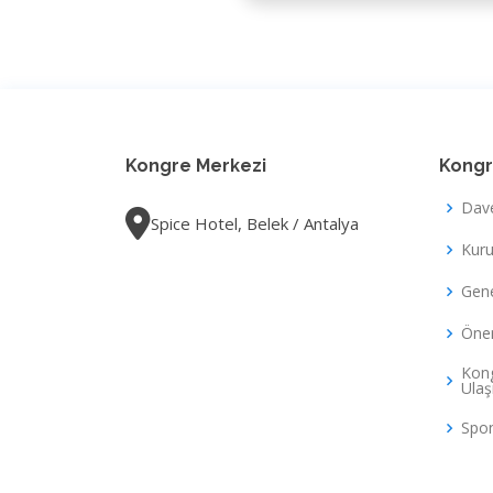
Kongre Merkezi
Kongr
Dav
Spice Hotel, Belek / Antalya
Kuru
Gene
Önem
Kong
Ula
Spon