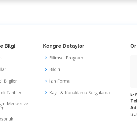
e Bilgi
Kongre Detaylar
Or
et
Bilimsel Program
llar
Bildiri
l Bilgiler
İzin Formu
li Tarihler
Kayıt & Konaklama Sorgulama
E-P
Tel
re Merkezi ve
Ad
şım
BU
sorluk