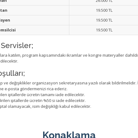
man
26.000 TL
stan
19.500 TL
isyen
19.500 TL
msilcisi
19.500 TL
Servisler;
tılara katılım, program kapsamındaki ikramlar ve kongre materyaller dahildi
dilecektir.
şulları;
lep ve değişiklikler organizasyon sekretaryasına yazılı olarak bildirilmelidir. İ
e e-posta göndermenizi rica ederiz.
ilen iptallerde ücretin tamamı iade edilecektir.
rilen iptallerde ücretin %50 si iade edilecektir.
tal olamayacak, isim değişikliği kabul edilecektir.
Konaklama