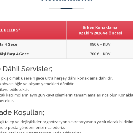
Erken Konaklama
L BELEK 5*
02 Ekim 2026 ve Öncesi
da 4 Gece
980 € + KDV
işi Başı 4 Gece
700 € + KDV
Dâhil Servisler;
26 çıkış olmak üzere 4 gece ultra herşey dâhil konaklama dahildir.
 kahvaltı öğle ve akşam yemekleri dâhildir.
ave edilecektir.
katılımcıların aynı gün kayıt işlemlerini tamamlamaları rica olur. Konak
necektir.
ade Koşulları;
li talep ve değişiklikler organizasyon sekretaryasına yazılı olarak bildirilmeli
e e-posta göndermenizi rica ederiz.