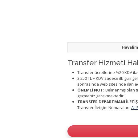
Havalim
Transfer Hizmeti Ha
Transfer ücretlerine %20 KDV ilav
3.250 TL + KDV sadece ilk gün ge
sonrasında web sitesinde ilan ed
ÖNEMLİ NOT:
Belirlenmiş olan t
geçmeniz gerekmektedir.
TRANSFER DEPARTMANI İLETİŞİ
Transfer İletişim Numaraları:
Ali