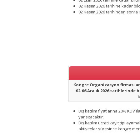
02 Ekim 2026 tarihine kadar bildir
02 Kasım 2026 tarihine kadar bildi
02 Kasım 2026 tarihinden sonra ip
Kongre Organizasyon firması ara
02-06 Aralık 2026 tarihlerinde b
k
Dış katılım fiyatlarına 20% KDV i
yansıtacaktır.
Dış katılım ücreti kayıt tipi ayı
aktiviteler süresince kongre mer