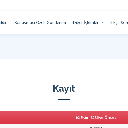
ildiri
Konuşmacı Özeti Gönderimi
Diğer İşlemler
Sıkça Sor
Kayıt
02 Ekim 2026 ve Öncesi